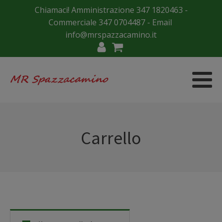
Chiamaci! Amministrazione
347 1820463
-
Commerciale
347 0704487
- Email
info@mrspazzacamino.it
Carrello